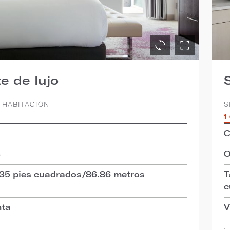
e de lujo
 HABITACIÓN:
S
1
C
3
O
935 pies cuadrados/86.86 metros
T
c
nta
V