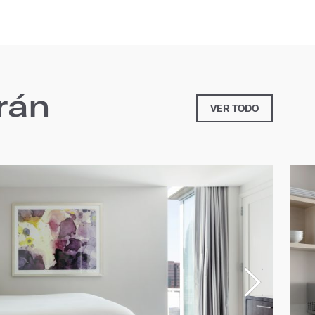
rán
VER TODO