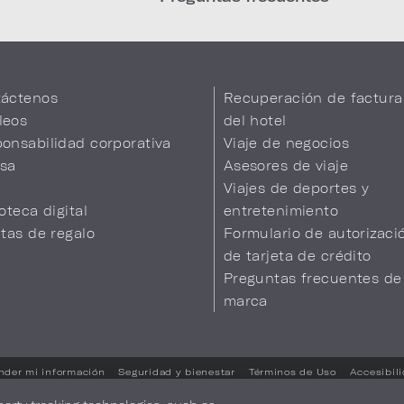
áctenos
Recuperación de factura
leos
del hotel
onsabilidad corporativa
Viaje de negocios
sa
Asesores de viaje
Viajes de deportes y
ioteca digital
entretenimiento
etas de regalo
Formulario de autorizaci
de tarjeta de crédito
Preguntas frecuentes de
marca
nder mi información
Seguridad y bienestar
Términos de Uso
Accesibil
Sus opciones de privacidad