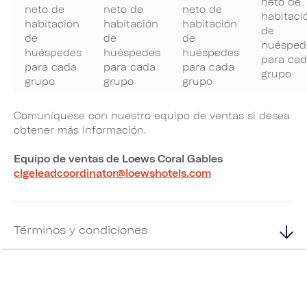
neto de
neto de
neto de
neto de
habitaci
habitación
habitación
habitación
de
de
de
de
huésped
huéspedes
huéspedes
huéspedes
para ca
para cada
para cada
para cada
grupo
grupo
grupo
grupo
Comuníquese con nuestro equipo de ventas si desea
obtener más información.
Equipo de ventas de Loews Coral Gables
clgeleadcoordinator@loewshotels.com
Términos y condiciones