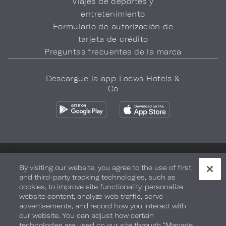
Viajes de deportes y
entretenimiento
Formulario de autorización de
tarjeta de crédito
Preguntas frecuentes de la marca
Descargue la app Loews Hotels &
Co
Política de privacidad
No vender mi información
By visiting our website, you agree to the use of first
and third-party tracking technologies, such as
Seguridad y bienestar
Términos de Uso
Accesibilidad
cookies, to improve site functionality, personalize
website content, analyze web traffic, serve
Mapa del sitio
Sus opciones de privacidad
advertisements, and record how you interact with
our website. You can adjust how certain
DERECHOS DE AUTOR 2026.
LOEWS HOTELS & CO
technologies are used on our site through “Manage