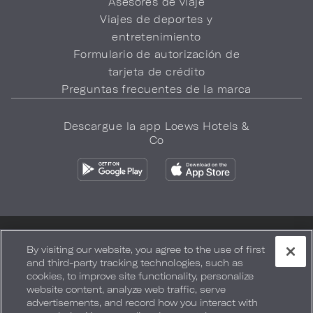
Asesores de viaje
Viajes de deportes y
entretenimiento
Formulario de autorización de
tarjeta de crédito
Preguntas frecuentes de la marca
Descargue la app Loews Hotels &
Co
Política de privacidad
No vender mi información
By visiting our website, you agree to the use of first
and third-party tracking technologies, such as
Seguridad y bienestar
Términos de Uso
Accesibilidad
cookies, to improve site functionality, personalize
website content, analyze web traffic, serve
Mapa del sitio
Sus opciones de privacidad
advertisements, and record how you interact with