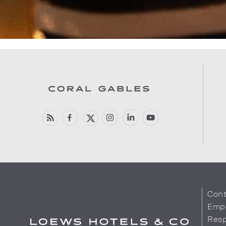
Cont
Emp
Resp