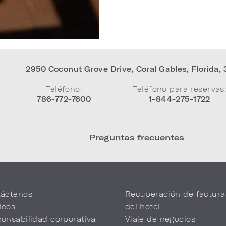
2950 Coconut Grove Drive
,
Coral Gables
,
Florida
,
Teléfono:
Teléfono para reservas
786-772-7600
1-844-275-1722
Preguntas frecuentes
áctenos
Recuperación de factura
leos
del hotel
onsabilidad corporativa
Viaje de negocios