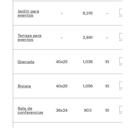
Jardín para
-
6,315
-
eventos
Terraza para
-
2,861
-
eventos
Granada
40x25
1,036
10
Riviera
40x25
1,056
10
Sala de
36x24
903
10
conferencias