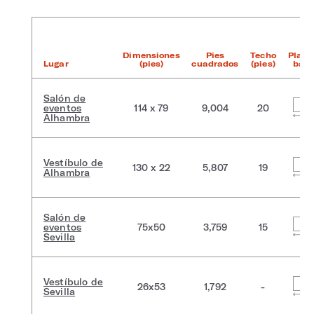
Dimensiones
Pies
Techo
Plant
Lugar
(pies)
cuadrados
(pies)
baja
Salón de
eventos
114 x 79
9,004
20
Alhambra
Vestíbulo de
130 x 22
5,807
19
Alhambra
Salón de
eventos
75x50
3,759
15
Sevilla
Vestíbulo de
26x53
1,792
-
Sevilla