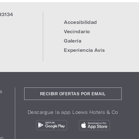
33134
Accesibilidad
:
Vecindario
Galería
Experiencia Avis
s
RECIBIR OFERTAS POR EMAIL
Descargue la app Loews Hotels & Co
ón