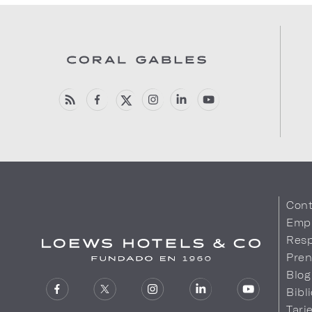
Cont
Emp
Resp
Pren
Blog
Bibl
Tarj