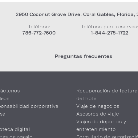
2950 Coconut Grove Drive
,
Coral Gables
,
Florida
,
Teléfono:
Teléfono para reservas
786-772-7600
1-844-275-1722
Preguntas frecuentes
áctenos
Recuperación de factura
leos
del hotel
onsabilidad corporativa
Viaje de negocios
sa
Asesores de viaje
Viajes de deportes y
ioteca digital
entretenimiento
etas de regalo
Formulario de autorizaci