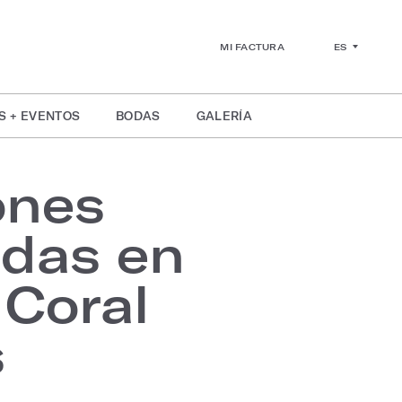
ES
MI FACTURA
S + EVENTOS
BODAS
GALERÍA
ones
adas en
Coral
s