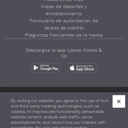
Viajes de deportes y
entretenimiento
Formulario de autorización de
tarjeta de crédito
Preguntas frecuentes de la marca
Descargue la app Loews Hotels &
Co
Política de privacidad
No vender mi información
By visiting our website, you agree to the use of first
and third-party tracking technologies, such as
Seguridad y bienestar
Términos de Uso
Accesibilidad
cookies, to improve site functionality, personalize
website content, analyze web traffic, serve
Mapa del sitio
Sus opciones de privacidad
advertisements, and record how you interact with
our website. You can adjust how certain
DERECHOS DE AUTOR 2026.
LOEWS HOTELS & CO