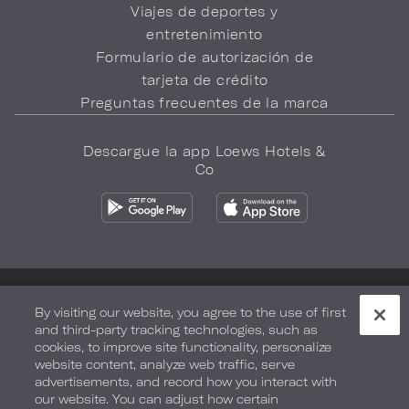
Viajes de deportes y
entretenimiento
Formulario de autorización de
tarjeta de crédito
Preguntas frecuentes de la marca
Descargue la app Loews Hotels &
Co
Política de privacidad
No vender mi información
By visiting our website, you agree to the use of first
and third-party tracking technologies, such as
Seguridad y bienestar
Términos de Uso
Accesibilidad
cookies, to improve site functionality, personalize
website content, analyze web traffic, serve
Mapa del sitio
Sus opciones de privacidad
advertisements, and record how you interact with
our website. You can adjust how certain
DERECHOS DE AUTOR 2026.
LOEWS HOTELS & CO