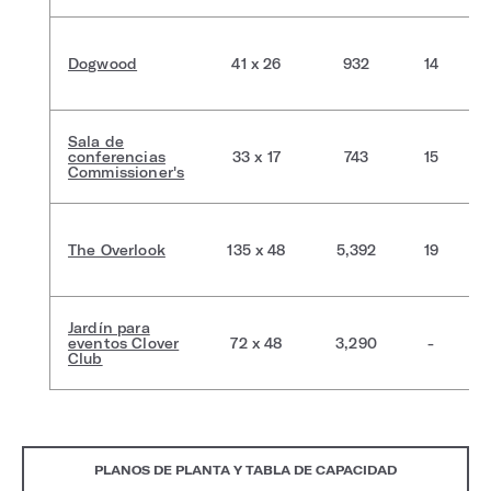
Dogwood
41 x 26
932
14
Sala de
conferencias
33 x 17
743
15
Commissioner's
The Overlook
135 x 48
5,392
19
Jardín para
eventos Clover
72 x 48
3,290
-
Club
PLANOS DE PLANTA Y TABLA DE CAPACIDAD