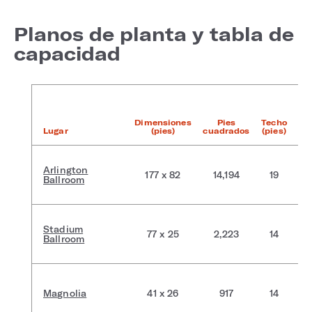
Planos de planta y tabla de
capacidad
Dimensiones
Pies
Techo
Pl
Lugar
(pies)
cuadrados
(pies)
b
Arlington
177 x 82
14,194
19
Ballroom
Stadium
77 x 25
2,223
14
Ballroom
Magnolia
41 x 26
917
14