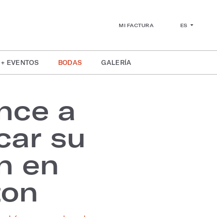
ES
MI FACTURA
 + EVENTOS
BODAS
GALERÍA
nce a
icar su
n en
ton