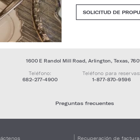
SOLICITUD DE PROP
1600 E Randol Mill Road
,
Arlington
,
Texas
,
760
Teléfono:
Teléfono para reservas
682-277-4900
1-877-870-9596
Preguntas frecuentes
áctenos
Recuperación de factura