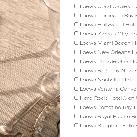
Loews Coral Gables Ho
Loews Coronado Bay 
Loews Hollywood Hote
Loews Kansas City Ho
Loews Miami Beach H
Loews New Orleans Ho
Loews Philadelphia Ho
Loews Regency New Y
Loews Nashville Hotel 
Loews Ventana Canyo
Hard Rock Hotel® en U
Loews Portofino Bay H
Loews Royal Pacific Re
Loews Sapphire Falls 