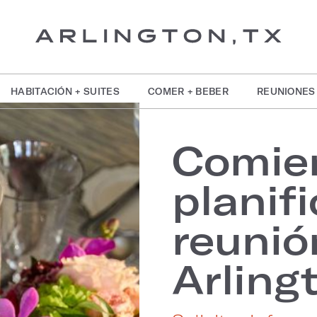
HABITACIÓN + SUITES
COMER + BEBER
REUNIONES
Comie
planif
reunió
Arling