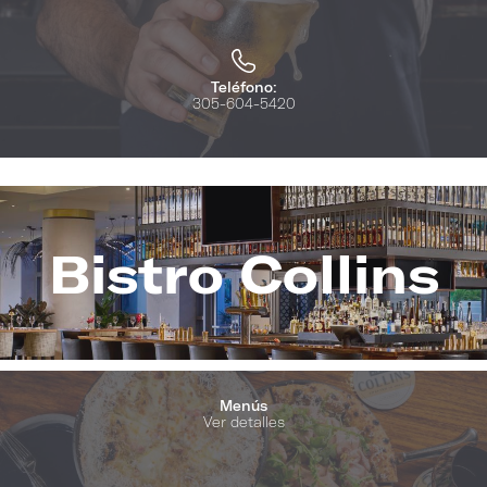
Teléfono:
305-604-5420
Bistro Collins
Image
(Gallery
"Bistro
Menús
Ver detalles
Collins")