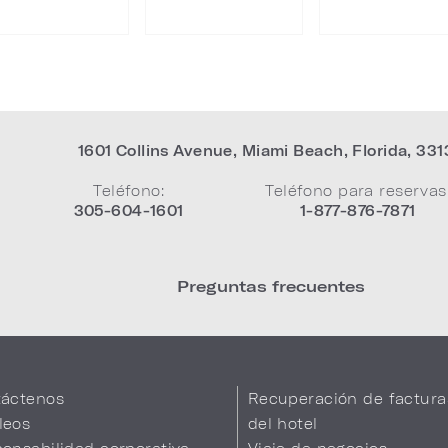
1601 Collins Avenue
,
Miami Beach
,
Florida
,
331
Teléfono:
Teléfono para reservas
305-604-1601
1-877-876-7871
Preguntas frecuentes
áctenos
Recuperación de factura
leos
del hotel