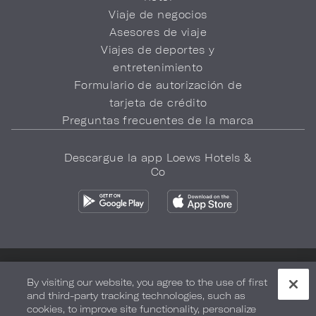
Viaje de negocios
Asesores de viaje
Viajes de deportes y
entretenimiento
Formulario de autorización de
tarjeta de crédito
Preguntas frecuentes de la marca
Descargue la app Loews Hotels &
Co
Política de privacidad
No vender mi información
By visiting our website, you agree to the use of first
and third-party tracking technologies, such as
Seguridad y bienestar
Términos de Uso
Accesibilidad
cookies, to improve site functionality, personalize