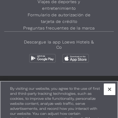
Viajes de deportes y
entretenimiento
Formulario de autorización de
tarjeta de crédito
Preguntas frecuentes de la marca
Descargue la app Loews Hotels &
Co
Política de privacidad
No vender mi información
By visiting our website, you agree to the use of first
and third-party tracking technologies, such as
Seguridad y bienestar
Términos de Uso
Accesibilidad
cookies, to improve site functionality, personalize
website content, analyze web traffic, serve
Mapa del sitio
Sus opciones de privacidad
advertisements, and record how you interact with
our website. You can adjust how certain
DERECHOS DE AUTOR 2026.
LOEWS HOTELS & CO