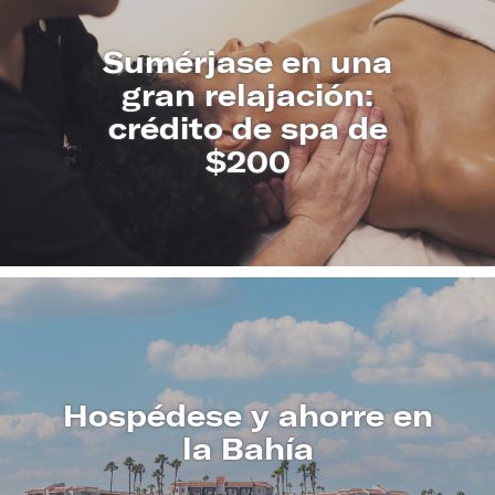
Sumérjase en una
gran relajación:
crédito de spa de
$200
CONOZCA
MÁS
Hospédese y ahorre en
la Bahía
CONOZCA