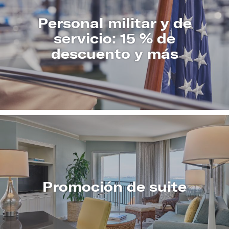
Personal militar y de
servicio: 15 % de
descuento y más
CONOZCA
MÁS
Promoción de suite
CONOZCA
MÁS