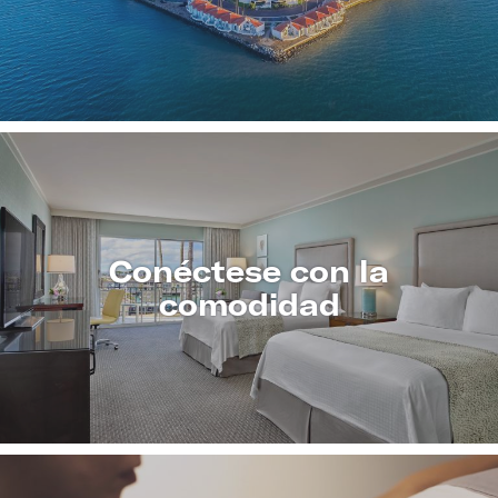
CONOZCA
MÁS
Conéctese con la
comodidad
CONOZCA
MÁS