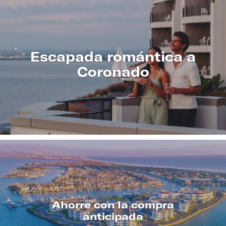
Escapada romántica a
Coronado
CONOZCA
MÁS
Ahorre con la compra
anticipada