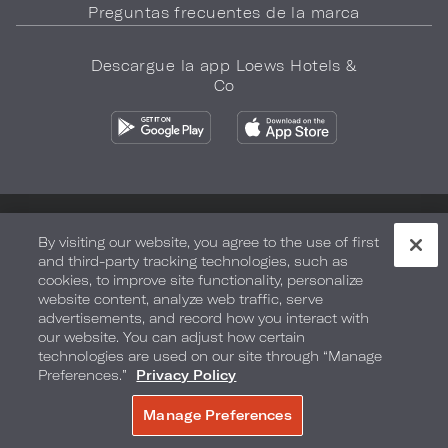
Preguntas frecuentes de la marca
Descargue la app Loews Hotels &
Co
Política de privacidad
No vender mi información
By visiting our website, you agree to the use of first
and third-party tracking technologies, such as
Seguridad y bienestar
Términos de Uso
Accesibilidad
cookies, to improve site functionality, personalize
website content, analyze web traffic, serve
Mapa del sitio
Sus opciones de privacidad
advertisements, and record how you interact with
our website. You can adjust how certain
DERECHOS DE AUTOR 2026.
LOEWS HOTELS & CO
technologies are used on our site through “Manage
Preferences.”
Privacy Policy
Manage Preferences