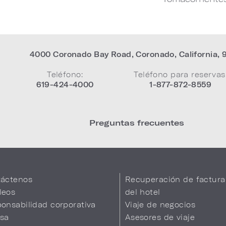
4000 Coronado Bay Road
,
Coronado
,
California
,
Teléfono:
Teléfono para reservas
619-424-4000
1-877-872-8559
Preguntas frecuentes
áctenos
Recuperación de factura
leos
del hotel
onsabilidad corporativa
Viaje de negocios
sa
Asesores de viaje