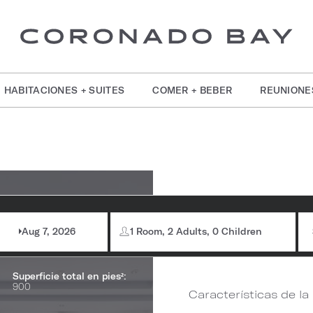
HABITACIONES + SUITES
COMER + BEBER
REUNIONE
formación de la
Sover
bitación
Aug 7, 2026
1 Room, 2 Adults, 0 Children
Capacidad máxima:
70
Superficie total en pies²:
900
Características de la