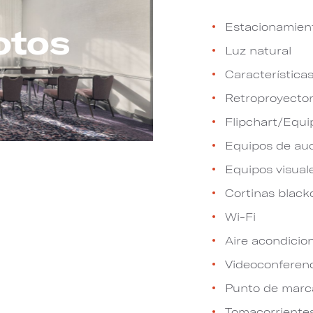
Estacionamien
otos
Luz natural
Características
Retroproyecto
Flipchart/Equi
Equipos de au
Equipos visual
Cortinas black
Wi-Fi
Aire acondicio
Videoconferen
Punto de marca
Tomacorriente