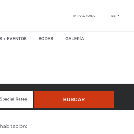
ES
MI FACTURA
S + EVENTOS
BODAS
GALERÍA
eign
BUSCAR
Special Rates
 habitación: