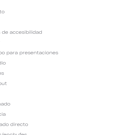
to
 de accesibilidad
r
po para presentaciones
dio
es
out
nado
cia
do directo
s/enchufes