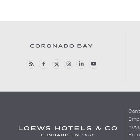
Cont
Emp
Resp
Pren