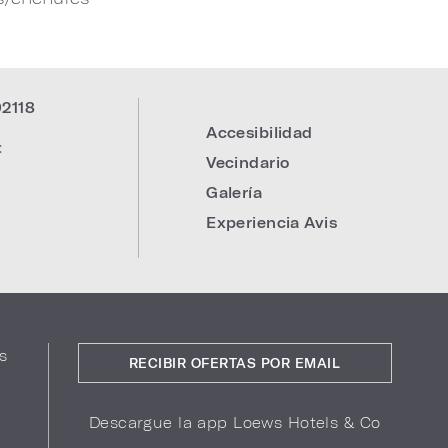
92118
Accesibilidad
:
Vecindario
Galería
Experiencia Avis
s
RECIBIR OFERTAS POR EMAIL
Descargue la app Loews Hotels & Co