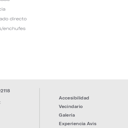
cia
do directo
s/enchufes
92118
Accesibilidad
:
Vecindario
Galería
Experiencia Avis