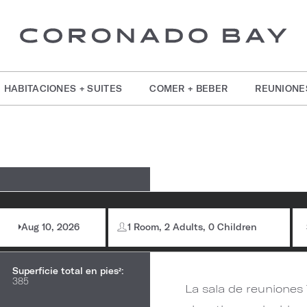
HABITACIONES + SUITES
COMER + BEBER
REUNIONE
formación de la
Studi
bitación
Aug 10, 2026
1 Room, 2 Adults, 0 Children
Capacidad máxima:
30
Superficie total en pies²:
385
La sala de reuniones