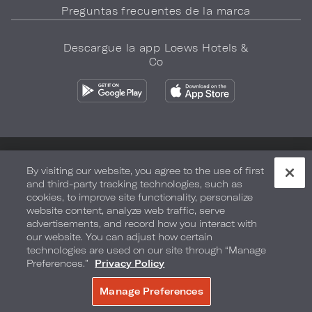
Preguntas frecuentes de la marca
Descargue la app Loews Hotels &
Co
Política de privacidad
No vender mi información
By visiting our website, you agree to the use of first
and third-party tracking technologies, such as
Seguridad y bienestar
Términos de Uso
Accesibilidad
cookies, to improve site functionality, personalize
website content, analyze web traffic, serve
Mapa del sitio
Sus opciones de privacidad
advertisements, and record how you interact with
our website. You can adjust how certain
DERECHOS DE AUTOR 2026.
LOEWS HOTELS & CO
technologies are used on our site through “Manage
Preferences.”
Privacy Policy
Manage Preferences
RESERVE AHORA