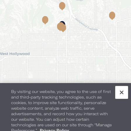
Leaflet
|
©
OpenStreetMap
contributors
By visiting our website, you agree to the use of first
and third-party tracking technologies, such as
cookies, to improve site functionality, personalize
website content, analyze web traffic, serve
advertisements, and record how you interact with
our website. You can adjust how certain
technologies are used on our site through “Manage
Preferences.”
Privacy Policy