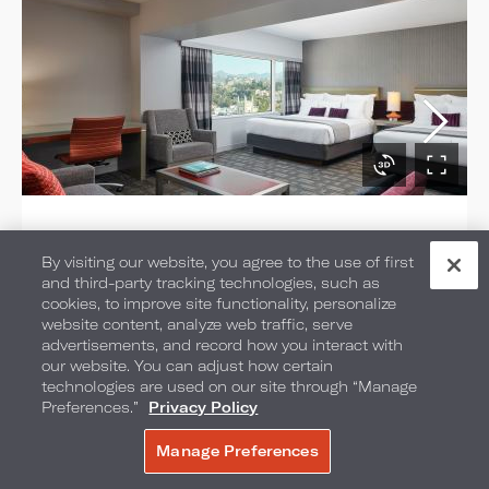
Studio Queen Suites
By visiting our website, you agree to the use of first
and third-party tracking technologies, such as
SELECCIONE EL TIPO DE HABITACIÓN:
cookies, to improve site functionality, personalize
2 CAMAS QUEEN
website content, analyze web traffic, serve
advertisements, and record how you interact with
Camas: 2 camas Queen
our website. You can adjust how certain
technologies are used on our site through “Manage
Ocupación máxima: 4
Preferences.”
Privacy Policy
Tamaño de la habitación: 622 pies
Manage Preferences
RESERVE AHORA
cuadrados / 58 metros cuadrados