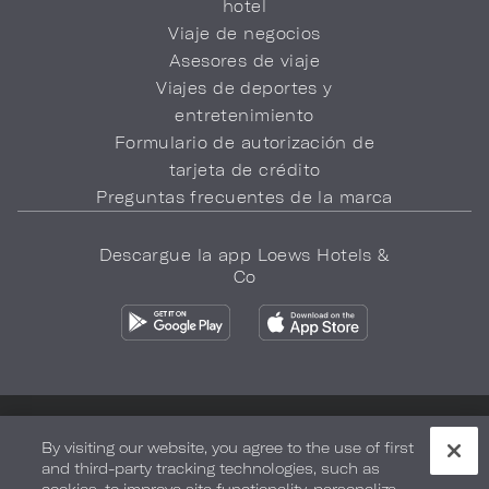
hotel
Viaje de negocios
Asesores de viaje
Viajes de deportes y
entretenimiento
Formulario de autorización de
tarjeta de crédito
Preguntas frecuentes de la marca
Descargue la app Loews Hotels &
Co
Política de privacidad
No vender mi información
By visiting our website, you agree to the use of first
and third-party tracking technologies, such as
Seguridad y bienestar
Términos de Uso
Accesibilidad