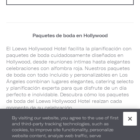
Paquetes de boda en Hollywood
El Loews Hollywood Hotel facilita la planificación con
paquetes de boda cuidadosamente diseñados en
Hollywood, desde reuniones íntimas hasta elegantes
celebraciones con alfombra roja. Nuestros paquetes
de boda con todo incluido y personalizables en Los
Ángeles combinan lugares elegantes, catering selecto
y planificación experta para que disfrute de un día
perfecto e inolvidable. Descubra cómo los paquetes
de boda del Loews Hollywood Hotel realzan cada
momento de su celebración.
By visiting our website, you agree to the use of first
and third-party tracking technologies, such as
CONOZCA MÁS
cookies, to improve site functionality, personalize
website content, analyze web traffic, serve