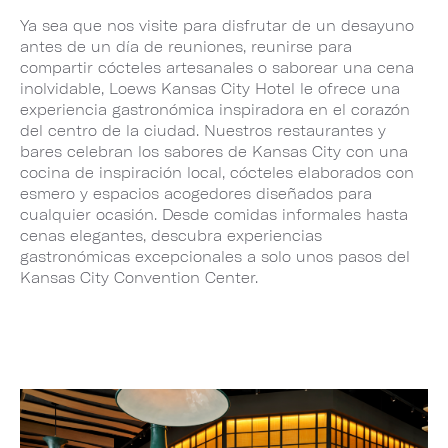
Ya sea que nos visite para disfrutar de un desayuno
antes de un día de reuniones, reunirse para
compartir cócteles artesanales o saborear una cena
inolvidable, Loews Kansas City Hotel le ofrece una
experiencia gastronómica inspiradora en el corazón
del centro de la ciudad. Nuestros restaurantes y
bares celebran los sabores de Kansas City con una
cocina de inspiración local, cócteles elaborados con
esmero y espacios acogedores diseñados para
cualquier ocasión. Desde comidas informales hasta
cenas elegantes, descubra experiencias
gastronómicas excepcionales a solo unos pasos del
Kansas City Convention Center.