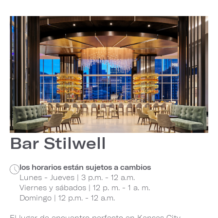
Bar Stilwell
los horarios están sujetos a cambios
Lunes - Jueves | 3 p.m. - 12 a.m.
Viernes y sábados | 12 p. m. - 1 a. m.
Domingo | 12 p.m. - 12 a.m.
El lugar de encuentro perfecto en Kansas City,