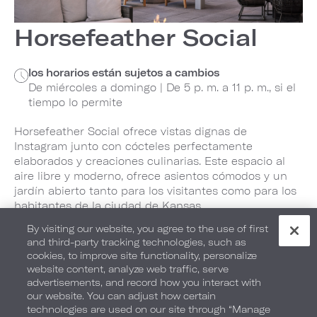
Horsefeather Social
los horarios están sujetos a cambios
De miércoles a domingo | De 5 p. m. a 11 p. m., si el
tiempo lo permite
Horsefeather Social ofrece vistas dignas de
Instagram junto con cócteles perfectamente
elaborados y creaciones culinarias. Este espacio al
aire libre y moderno, ofrece asientos cómodos y un
jardín abierto tanto para los visitantes como para los
habitantes de la ciudad de Kansas.
By visiting our website, you agree to the use of first
and third-party tracking technologies, such as
cookies, to improve site functionality, personalize
MENÚ
website content, analyze web traffic, serve
advertisements, and record how you interact with
SITIO WEB DEL RESTAURANTE
our website. You can adjust how certain
technologies are used on our site through “Manage