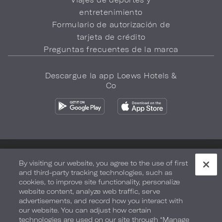
entretenimiento
Formulario de autorización de
tarjeta de crédito
Preguntas frecuentes de la marca
Descargue la app Loews Hotels &
Co
Política de privacidad
No vender mi información
By visiting our website, you agree to the use of first
and third-party tracking technologies, such as
Seguridad y bienestar
Términos de Uso
Accesibilidad
cookies, to improve site functionality, personalize
website content, analyze web traffic, serve
Mapa del sitio
Sus opciones de privacidad
advertisements, and record how you interact with
our website. You can adjust how certain
DERECHOS DE AUTOR 2026.
LOEWS HOTELS & CO
technologies are used on our site through “Manage