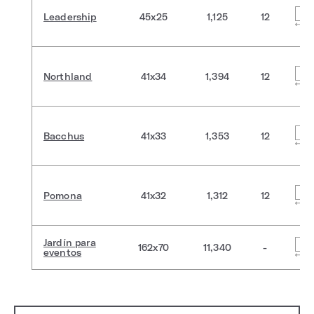
Leadership
45x25
1,125
12
Northland
41x34
1,394
12
Bacchus
41x33
1,353
12
Pomona
41x32
1,312
12
Jardín para
162x70
11,340
-
eventos