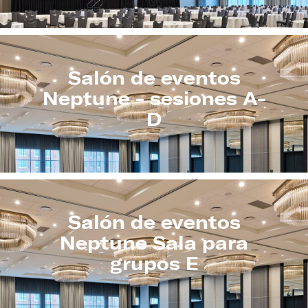
Salón de eventos
Neptune - sesiones A-
D
Salón de eventos
Neptune Sala para
grupos E