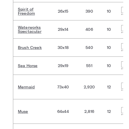
Spirit of
26x15
390
10
Freedom
Waterworks
29x14
406
10
Spectacular
Brush Creek
30x18
540
10
Sea Horse
29x19
551
10
Mermaid
73x40
2,920
12
Muse
64x44
2,816
12