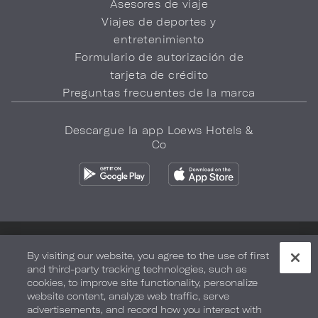
Asesores de viaje
Viajes de deportes y
entretenimiento
Formulario de autorización de
tarjeta de crédito
Preguntas frecuentes de la marca
Descargue la app Loews Hotels &
Co
Política de privacidad
No vender mi información
By visiting our website, you agree to the use of first
and third-party tracking technologies, such as
Seguridad y bienestar
Términos de Uso
Accesibilidad
cookies, to improve site functionality, personalize
website content, analyze web traffic, serve
Mapa del sitio
Sus opciones de privacidad
advertisements, and record how you interact with