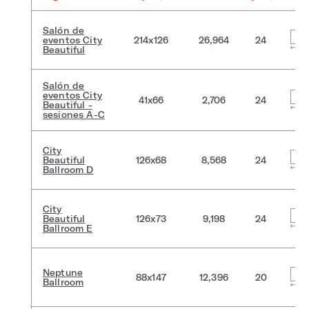
Salón de
eventos City
214x126
26,964
24
Beautiful
Salón de
eventos City
41x66
2,706
24
Beautiful -
sesiones A-C
City
Beautiful
126x68
8,568
24
Ballroom D
City
Beautiful
126x73
9,198
24
Ballroom E
Neptune
88x147
12,396
20
Ballroom