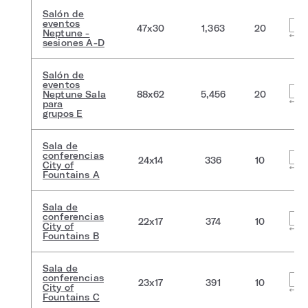
Salón de
eventos
47x30
1,363
20
Neptune -
sesiones A-D
Salón de
eventos
Neptune Sala
88x62
5,456
20
para
grupos E
Sala de
conferencias
24x14
336
10
City of
Fountains A
Sala de
conferencias
22x17
374
10
City of
Fountains B
Sala de
conferencias
23x17
391
10
City of
Fountains C