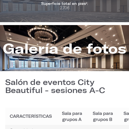
Superficie total en pies²:
2,706
Galería de fotos
Salón de eventos City
Beautiful - sesiones A-C
Sala para
Sala para
Sa
CARACTERÍSTICAS
grupos A
grupos B
gr