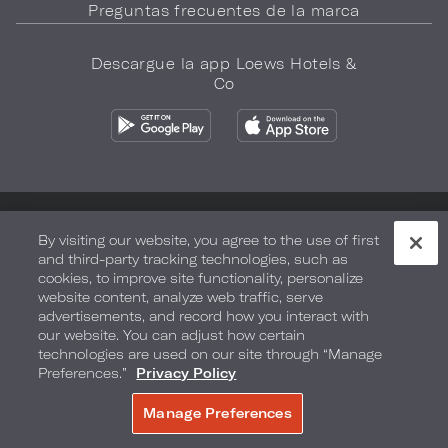
Preguntas frecuentes de la marca
Descargue la app Loews Hotels &
Co
Política de privacidad
No vender mi información
By visiting our website, you agree to the use of first
and third-party tracking technologies, such as
Seguridad y bienestar
Términos de Uso
Accesibilidad
cookies, to improve site functionality, personalize
website content, analyze web traffic, serve
Mapa del sitio
Sus opciones de privacidad
advertisements, and record how you interact with
our website. You can adjust how certain
DERECHOS DE AUTOR 2026.
LOEWS HOTELS & CO
technologies are used on our site through “Manage
Preferences.”
Privacy Policy
Manage Preferences