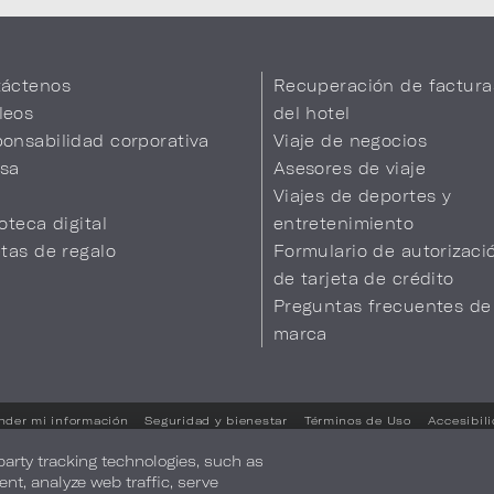
áctenos
Recuperación de factura
leos
del hotel
onsabilidad corporativa
Viaje de negocios
sa
Asesores de viaje
Viajes de deportes y
ioteca digital
entretenimiento
etas de regalo
Formulario de autorizaci
de tarjeta de crédito
Preguntas frecuentes de
marca
nder mi información
Seguridad y bienestar
Términos de Uso
Accesibil
Sus opciones de privacidad
-party tracking technologies, such as
ent, analyze web traffic, serve