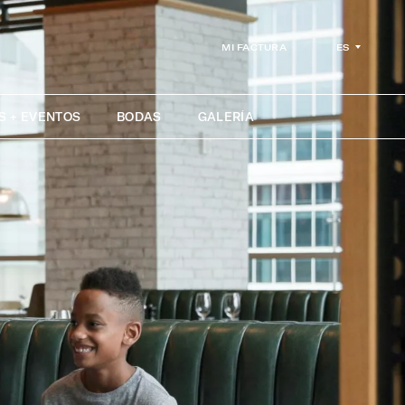
ES
MI FACTURA
S + EVENTOS
BODAS
GALERÍA