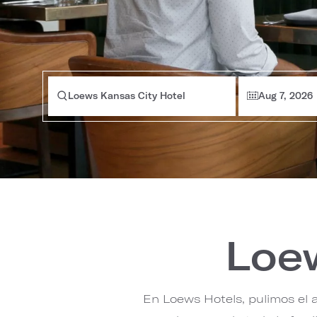
Loews Kansas City Hotel
Aug 7, 2026
Loew
En Loews Hotels, pulimos el 