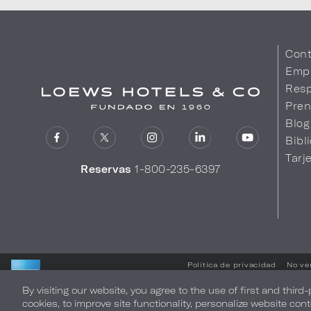
Cont
Emp
Resp
Pren
Blog
Bibl
Tarj
Reservas
1-800-235-6397
Política de privacidad
No ve
By visiting our website, you agree to the use of first and third
LOEWS HOTELS & CO
cookies, to improve site functionality, personalize website cont
LE DA UNA CORDIAL BIENVENIDA