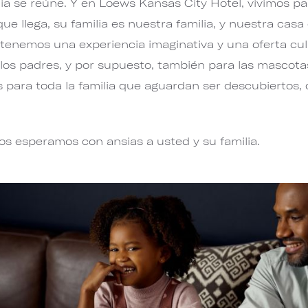
ia se reúne. Y en Loews Kansas City Hotel, vivimos p
e llega, su familia es nuestra familia, y nuestra casa
tenemos una experiencia imaginativa y una oferta culi
os padres, y por supuesto, también para las mascota
tos para toda la familia que aguardan ser descubiert
os esperamos con ansias a usted y su familia.