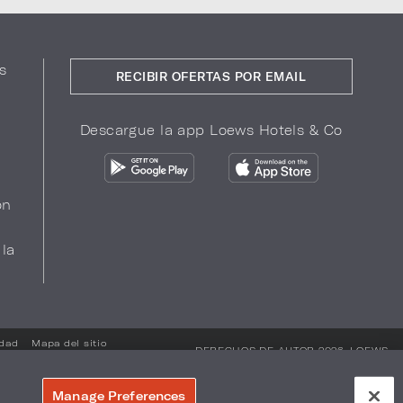
s
RECIBIR OFERTAS POR EMAIL
Descargue la app Loews Hotels & Co
ón
 la
idad
Mapa del sitio
DERECHOS DE AUTOR 2026.
LOEWS
HOTELS & CO
Manage Preferences