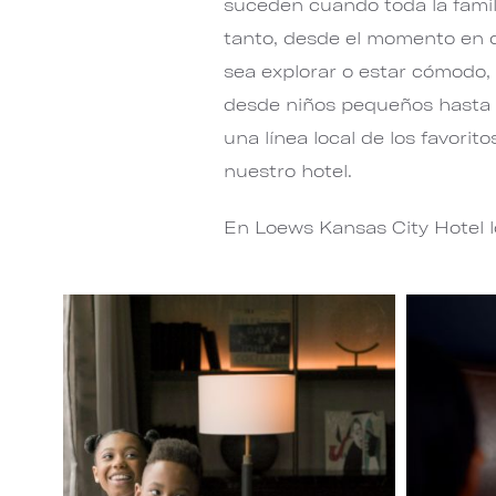
suceden cuando toda la famil
tanto, desde el momento en qu
sea explorar o estar cómodo, 
desde niños pequeños hasta l
una línea local de los favori
nuestro hotel.
En Loews Kansas City Hotel l