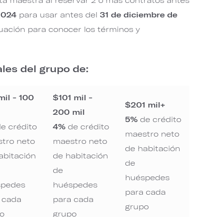
2024
para usar antes del
31 de diciembre de
nuación para conocer los términos y
les del grupo de:
mil - 100
$101 mil -
$201 mil+
200 mil
5%
de crédito
e crédito
4%
de crédito
maestro neto
tro neto
maestro neto
de habitación
abitación
de habitación
de
de
huéspedes
spedes
huéspedes
para cada
 cada
para cada
grupo
o
grupo