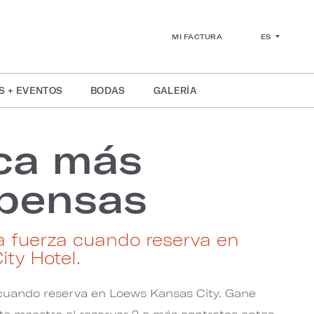
ES
MI FACTURA
S + EVENTOS
BODAS
GALERÍA
ca más
pensas
a fuerza cuando reserva en
ty Hotel.
 cuando reserva en Loews Kansas City. Gane
a maestra al reservar 2 o más contratos antes