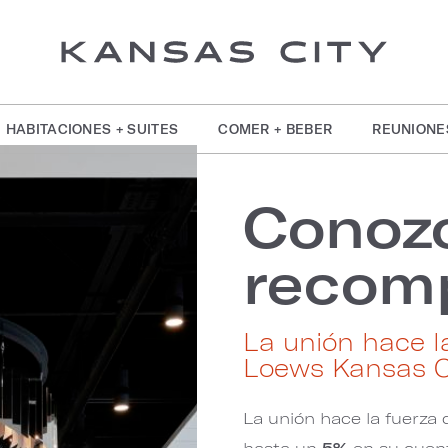
HABITACIONES + SUITES
COMER + BEBER
REUNIONE
Conoz
recom
La unión hace l
Loews Kansas Ci
La unión hace la fuerza
hasta un
5%
en su cuent