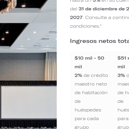
del
31 de diciembre de 
2027
. Consulte a conti
condiciones.*
Ingresos netos tota
$10 mil - 50
$51 
mil
mil
2%
de crédito
3%
d
maestro neto
maes
de habitación
de h
de
de
huéspedes
hué
para cada
para
grupo
grup