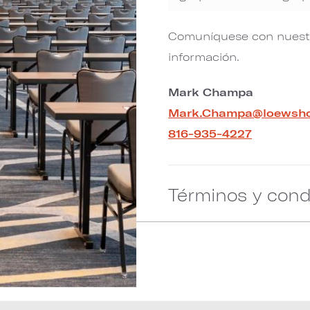
Comuníquese con nuestr
información.
Mark Champa
Mark.Champa@loewsho
816-935-4227
Términos y cond