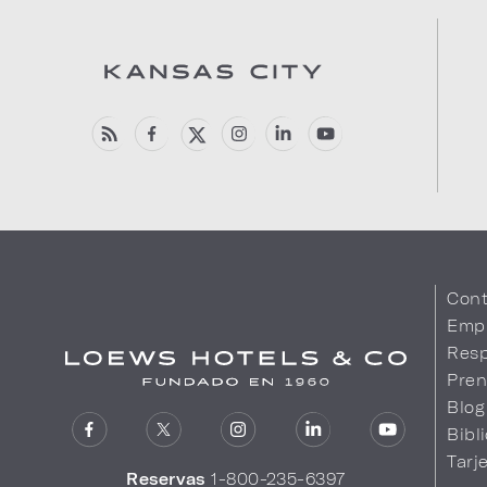
Cont
Emp
Resp
Pren
Blog
Bibl
Tarj
Reservas
1-800-235-6397