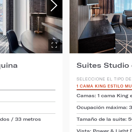
quina
Suites Studio 
SELECCIONE EL TIPO DE
1 CAMA KING ESTILO M
Camas: 1 cama King e
Ocupación máxima: 
ados / 33 metros
Tamaño de la suite: 
Vista: Power & Light D