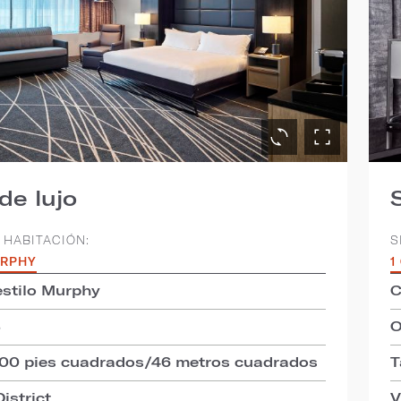
de lujo
 HABITACIÓN:
S
URPHY
1
stilo Murphy
C
3
O
500 pies cuadrados/46 metros cuadrados
T
istrict
V