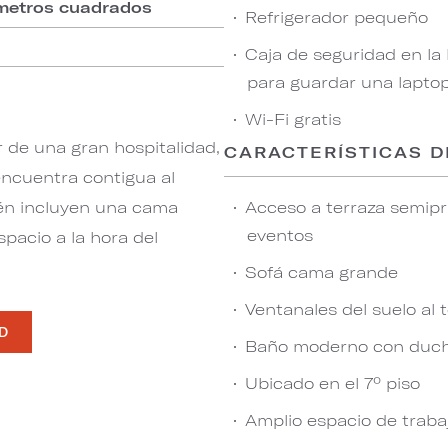
 metros cuadrados
Refrigerador pequeño
Caja de seguridad en la
para guardar una lapto
Wi-Fi gratis
r de una gran hospitalidad,
CARACTERÍSTICAS D
encuentra contigua al
ién incluyen una cama
Acceso a terraza semipriv
eventos
pacio a la hora del
Sofá cama grande
Ventanales del suelo al 
AD
Baño moderno con duc
Ubicado en el 7º piso
Amplio espacio de traba