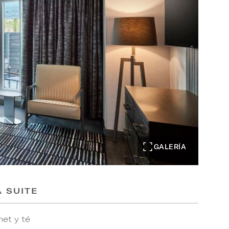
GALERÍA
 SUITE
et y té