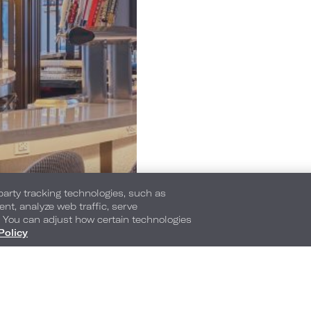
-party tracking technologies, such as
ent, analyze web traffic, serve
. You can adjust how certain technologies
Policy
1515 Wyandotte Street
,
Kansas City
,
Missouri
,
64
Teléfono:
Teléfono para reservas
816-897-7070
1-877-748-1451