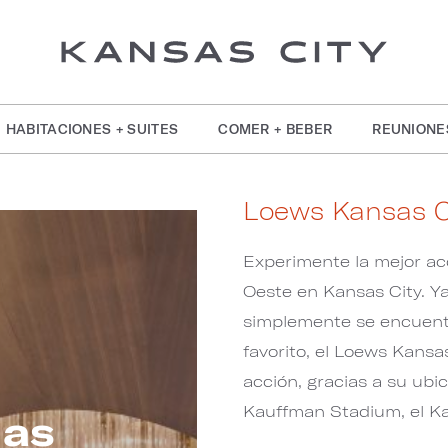
HABITACIONES + SUITES
COMER + BEBER
REUNIONE
Loews Kansas Ci
Experimente la mejor acc
Oeste en Kansas City. Y
simplemente se encuentr
favorito, el Loews Kansas
acción, gracias a su ubi
Kauffman Stadium, el Ka
ias