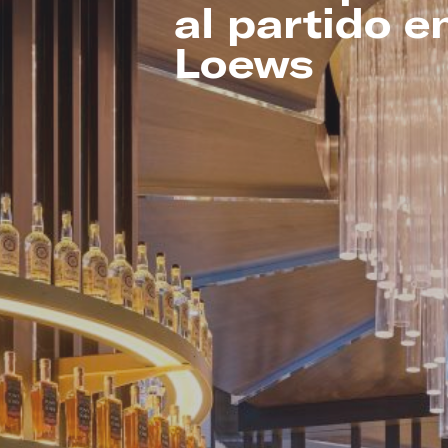
al partido e
Loews