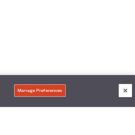
Manage Preferences
108
Accesibilidad
:
Vecindario