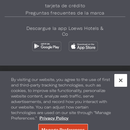
tarjeta de crédito
Preguntas frecuentes de la marca
Descargue la app Loews Hotels &
Co
Política de privacidad
No vender mi información
By visiting our website, you agree to the use of first
and third-party tracking technologies, such as
Seguridad y bienestar
Términos de Uso
Accesibilidad
cookies, to improve site functionality, personalize
website content, analyze web traffic, serve
Mapa del sitio
Sus opciones de privacidad
advertisements, and record how you interact with
our website. You can adjust how certain
DERECHOS DE AUTOR 2026.
LOEWS HOTELS & CO
technologies are used on our site through “Manage
Preferences.”
Privacy Policy
Manage Preferences