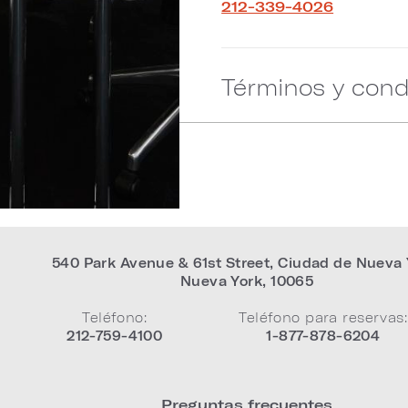
212-339-4026
Términos y cond
540 Park Avenue & 61st Street
,
Ciudad de Nueva 
Nueva York
,
10065
Teléfono:
Teléfono para reservas:
212-759-4100
1-877-878-6204
Preguntas frecuentes