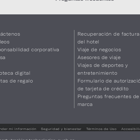
áctenos
Recuperación de factura
leos
del hotel
onsabilidad corporativa
Viaje de negocios
sa
Asesores de viaje
Viajes de deportes y
ioteca digital
entretenimiento
etas de regalo
Formulario de autorizaci
de tarjeta de crédito
Preguntas frecuentes de
marca
nder mi información
Seguridad y bienestar
Términos de Uso
Accesibil
Sus opciones de privacidad