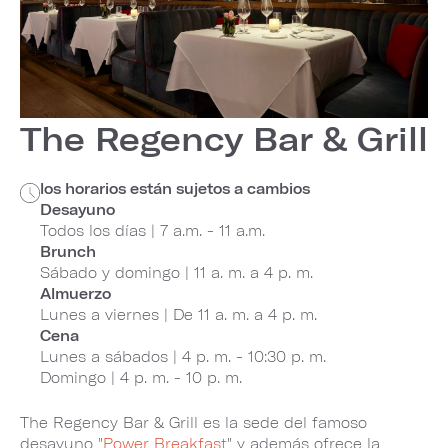
The Regency Bar & Grill
los horarios están sujetos a cambios
Desayuno
Todos los días | 7 a.m. - 11 a.m.
Brunch
Sábado y domingo | 11 a. m. a 4 p. m.
Almuerzo
Lunes a viernes | De 11 a. m. a 4 p. m.
Cena
Lunes a sábados | 4 p. m. - 10:30 p. m.
Domingo | 4 p. m. - 10 p. m.
The Regency Bar & Grill es la sede del famoso
desayuno "
Power Breakfast
" y además ofrece la