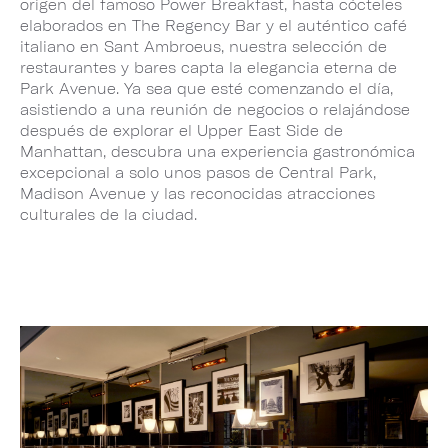
origen del famoso Power Breakfast, hasta cócteles
elaborados en The Regency Bar y el auténtico café
italiano en Sant Ambroeus, nuestra selección de
restaurantes y bares capta la elegancia eterna de
Park Avenue. Ya sea que esté comenzando el día,
asistiendo a una reunión de negocios o relajándose
después de explorar el Upper East Side de
Manhattan, descubra una experiencia gastronómica
excepcional a solo unos pasos de Central Park,
Madison Avenue y las reconocidas atracciones
culturales de la ciudad.