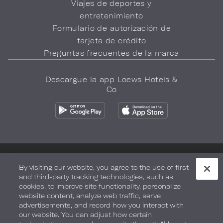
Viajes de deportes y
entretenimiento
Formulario de autorización de
tarjeta de crédito
Preguntas frecuentes de la marca
Descargue la app Loews Hotels &
Co
Política de privacidad
No vender mi información
By visiting our website, you agree to the use of first
and third-party tracking technologies, such as
Seguridad y bienestar
Términos de Uso
Accesibilidad
cookies, to improve site functionality, personalize
website content, analyze web traffic, serve
Mapa del sitio
Sus opciones de privacidad
advertisements, and record how you interact with
our website. You can adjust how certain
DERECHOS DE AUTOR 2026.
LOEWS HOTELS & CO