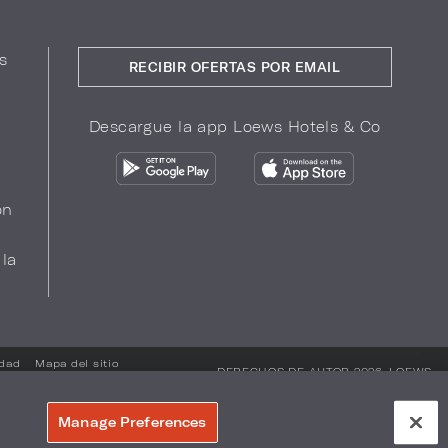
s
RECIBIR OFERTAS POR EMAIL
Descargue la app Loews Hotels & Co
ón
 la
idad
Mapa del sitio
DERECHOS DE AUTOR 2026.
LOEWS
HOTELS & CO
Manage Preferences