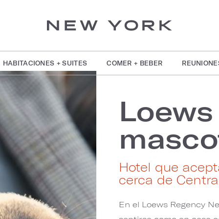
HABITACIONES + SUITES
COMER + BEBER
REUNIONE
Loews
masco
Hotel que acep
cerca de Centra
En el Loews Regency New
sentirse como en casa c