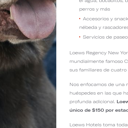
el agua, bocaditos, 
perros y más
Accesorios y snac
nébeda y rascadore
Servicios de pase
Loews Regency New York
mundialmente famoso Cen
sus familiares de cuatro
Nos enfocamos de una m
huéspedes en las que ha
profunda adicional.
Loew
único de $150 por estad
Loews Hotels toma todas