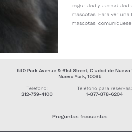
seguridad y comodidad d
mascotas. Para ver una l
mascotas, comuníquese 
540 Park Avenue & 61st Street
,
Ciudad de Nueva 
Nueva York
,
10065
Teléfono:
Teléfono para reservas:
212-759-4100
1-877-878-6204
Preguntas frecuentes