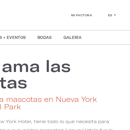
ES
MI FACTURA
S + EVENTOS
BODAS
GALERÍA
 ama las
tas
ta mascotas en Nueva York
l Park
 York Hotel, tiene todo lo que necesita para
on sus queridas mascotas: Loews Hotels fue la