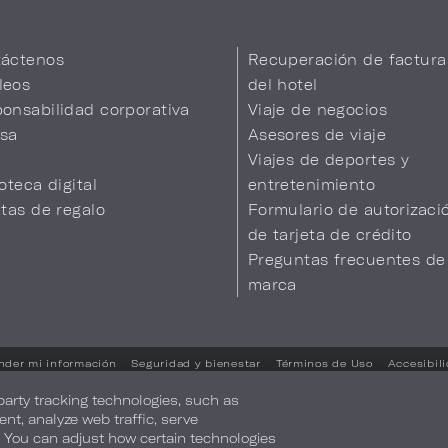
áctenos
Recuperación de factura
leos
del hotel
onsabilidad corporativa
Viaje de negocios
sa
Asesores de viaje
Viajes de deportes y
ioteca digital
entretenimiento
etas de regalo
Formulario de autorizaci
de tarjeta de crédito
Preguntas frecuentes de
marca
nder mi información
Seguridad y bienestar
Términos de Uso
Accesibil
Sus opciones de privacidad
-party tracking technologies, such as
ent, analyze web traffic, serve
. You can adjust how certain technologies