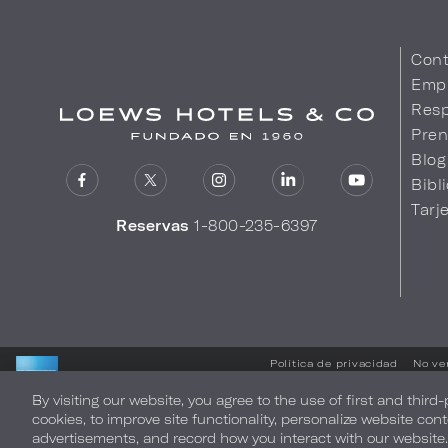
Cont
Emp
Resp
Pren
Blog
Bibl
Tarj
Reservas
1-800-235-6397
Política de privacidad
No ve
By visiting our website, you agree to the use of first and third
LOEWS HOTELS & CO
cookies, to improve site functionality, personalize website cont
LE DA UNA CORDIAL BIENVENIDA
advertisements, and record how you interact with our website