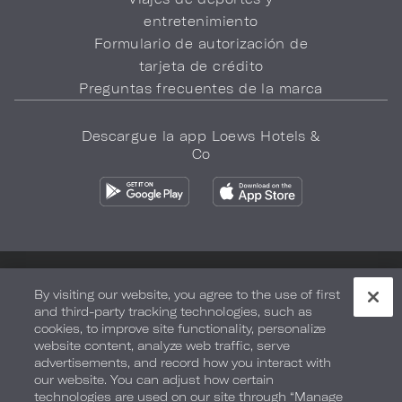
entretenimiento
Formulario de autorización de
tarjeta de crédito
Preguntas frecuentes de la marca
Descargue la app Loews Hotels &
Co
Política de privacidad
No vender mi información
By visiting our website, you agree to the use of first
and third-party tracking technologies, such as
Seguridad y bienestar
Términos de Uso
Accesibilidad
cookies, to improve site functionality, personalize
website content, analyze web traffic, serve
Mapa del sitio
Sus opciones de privacidad
advertisements, and record how you interact with
our website. You can adjust how certain
DERECHOS DE AUTOR 2026.
LOEWS HOTELS & CO
technologies are used on our site through “Manage