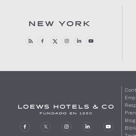
Cont
Emp
Resp
Pren
Blog
Bibl
Tarj