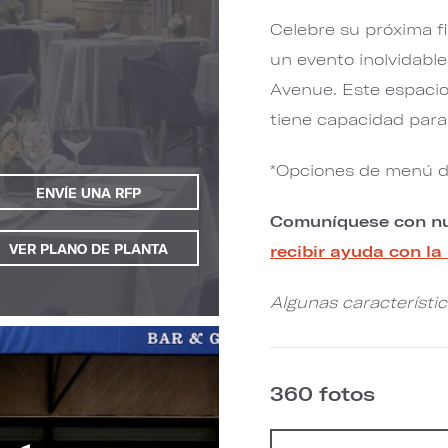
Celebre su próxima fi
un evento inolvidabl
Avenue. Este espacio
tiene capacidad para
*Opciones de menú dis
ENVÍE UNA RFP
Comuníquese con nu
recibir ayuda con la
VER PLANO DE PLANTA
Algunas característi
360 fotos