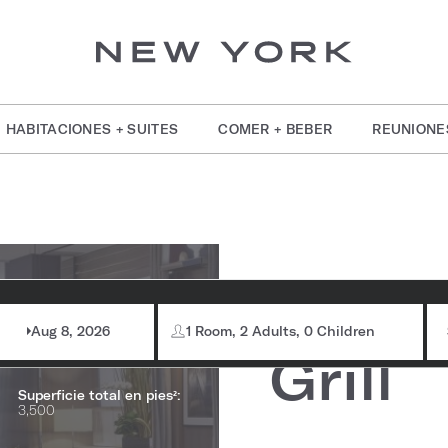
HABITACIONES + SUITES
COMER + BEBER
REUNIONE
formación de la
The R
bitación
Aug 8, 2026
1 Room, 2 Adults, 0 Children
Capacidad máxima:
150
Grill
Superficie total en pies²:
3,500