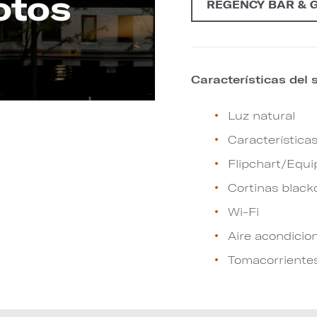
otos
REGENCY BAR & G
Características del 
Luz natural
Características
Flipchart/Equi
Cortinas black
Wi-Fi
Aire acondicio
Tomacorriente