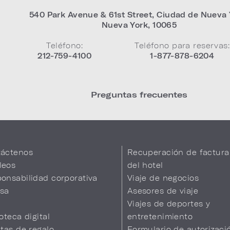
540 Park Avenue & 61st Street
,
Ciudad de Nueva 
Nueva York
,
10065
Teléfono:
Teléfono para reservas:
212-759-4100
1-877-878-6204
Preguntas frecuentes
áctenos
Recuperación de factura
leos
del hotel
onsabilidad corporativa
Viaje de negocios
sa
Asesores de viaje
Viajes de deportes y
ioteca digital
entretenimiento
etas de regalo
Formulario de autorizaci