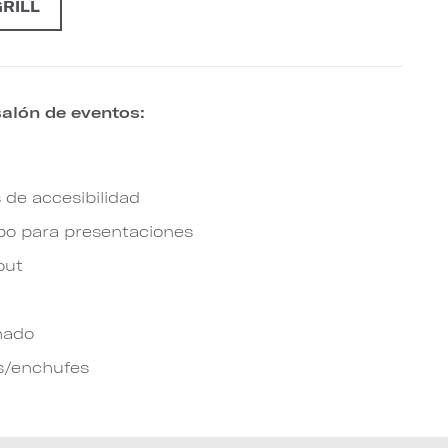
RILL
salón de eventos:
 de accesibilidad
po para presentaciones
out
nado
s/enchufes