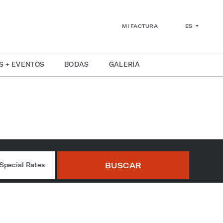
ES
MI FACTURA
S + EVENTOS
BODAS
GALERÍA
egency Bar &
BUSCAR
Special Rates