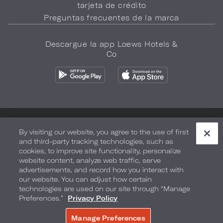
tarjeta de crédito
Preguntas frecuentes de la marca
Descargue la app Loews Hotels &
Co
Política de privacidad
No vender mi información
By visiting our website, you agree to the use of first
and third-party tracking technologies, such as
Seguridad y bienestar
Términos de Uso
Accesibilidad
cookies, to improve site functionality, personalize
website content, analyze web traffic, serve
Mapa del sitio
Sus opciones de privacidad
advertisements, and record how you interact with
our website. You can adjust how certain
DERECHOS DE AUTOR 2026.
LOEWS HOTELS & CO
technologies are used on our site through “Manage
Preferences.”
Privacy Policy
Manage Preferences