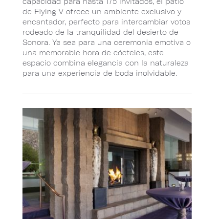
capacidad para hasta 175 invitados, el patio
de Flying V ofrece un ambiente exclusivo y
encantador, perfecto para intercambiar votos
rodeado de la tranquilidad del desierto de
Sonora. Ya sea para una ceremonia emotiva o
una memorable hora de cócteles, este
espacio combina elegancia con la naturaleza
para una experiencia de boda inolvidable.