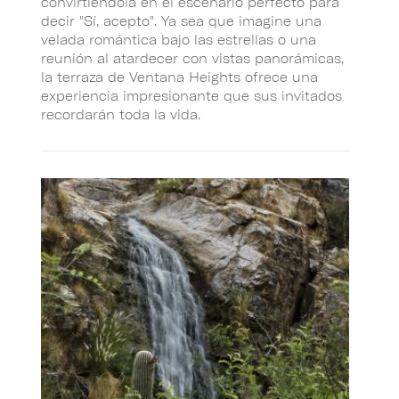
convirtiéndola en el escenario perfecto para
decir "Sí, acepto". Ya sea que imagine una
velada romántica bajo las estrellas o una
reunión al atardecer con vistas panorámicas,
la terraza de Ventana Heights ofrece una
experiencia impresionante que sus invitados
recordarán toda la vida.