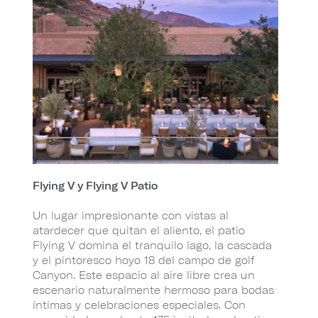
Flying V y Flying V Patio
Un lugar impresionante con vistas al
atardecer que quitan el aliento, el patio
Flying V domina el tranquilo lago, la cascada
y el pintoresco hoyo 18 del campo de golf
Canyon. Este espacio al aire libre crea un
escenario naturalmente hermoso para bodas
íntimas y celebraciones especiales. Con