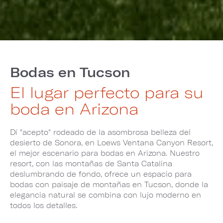
Bodas en Tucson
El lugar perfecto para su
boda en Arizona
Dí "acepto" rodeado de la asombrosa belleza del
desierto de Sonora, en Loews Ventana Canyon Resort,
el mejor escenario para bodas en Arizona. Nuestro
resort, con las montañas de Santa Catalina
deslumbrando de fondo, ofrece un espacio para
bodas con paisaje de montañas en Tucson, donde la
elegancia natural se combina con lujo moderno en
todos los detalles.