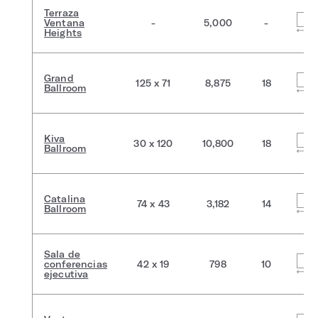
Terraza
Ventana
-
5,000
-
Heights
Grand
125 x 71
8,875
18
Ballroom
Kiva
30 x 120
10,800
18
Ballroom
Catalina
74 x 43
3,182
14
Ballroom
Sala de
conferencias
42 x 19
798
10
ejecutiva