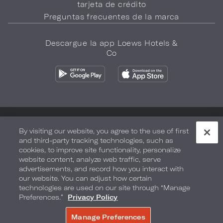
tarjeta de crédito
Preguntas frecuentes de la marca
Descargue la app Loews Hotels &
Co
Política de privacidad
No vender mi información
By visiting our website, you agree to the use of first
and third-party tracking technologies, such as
Seguridad y bienestar
Términos de Uso
Accesibilidad
cookies, to improve site functionality, personalize
website content, analyze web traffic, serve
Mapa del sitio
Sus opciones de privacidad
advertisements, and record how you interact with
our website. You can adjust how certain
DERECHOS DE AUTOR 2026.
LOEWS HOTELS & CO
technologies are used on our site through “Manage
Preferences.”
Privacy Policy
Manage Preferences
RESERVE AHORA