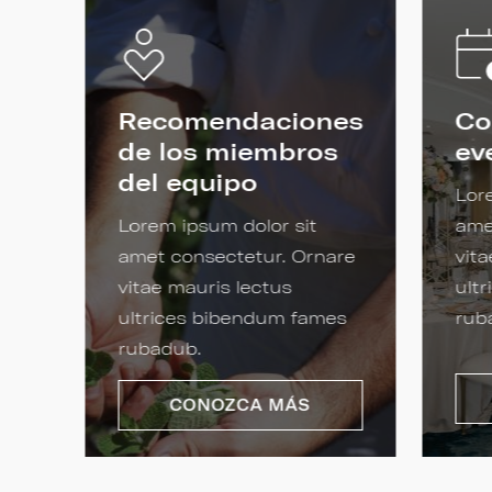
Recomendaciones
Co
de los miembros
ev
del equipo
re
Lor
Lorem ipsum dolor sit
ame
s
amet consectetur. Ornare
vita
vitae mauris lectus
ult
ultrices bibendum fames
rub
rubadub.
CONOZCA MÁS