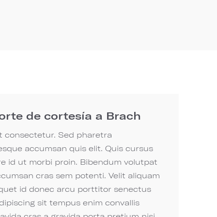
orte de cortesía a Brach
t consectetur. Sed pharetra
sque accumsan quis elit. Quis cursus
are id ut morbi proin. Bibendum volutpat
ccumsan cras sem potenti. Velit aliquam
iquet id donec arcu porttitor senectus
ipiscing sit tempus enim convallis
avida cras a gravida porta pretium nisi