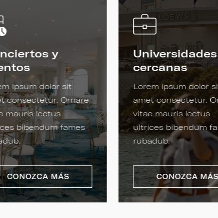
nciertos y
Universidades
entos
cercanas
em ipsum dolor sit
Lorem ipsum dolor si
t consectetur. Ornare
amet consectetur. O
e mauris lectus
vitae mauris lectus
rices bibendum fames
ultrices bibendum f
adub.
rubadub.
CONOZCA MÁS
CONOZCA MÁ