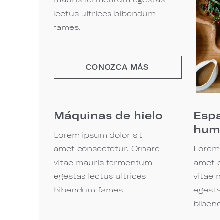
lectus ultrices bibendum
fames.
CONOZCA MÁS
Máquinas de hielo
Espa
hum
Lorem ipsum dolor sit
amet consectetur. Ornare
Lorem 
vitae mauris fermentum
amet c
egestas lectus ultrices
vitae
bibendum fames.
egesta
biben