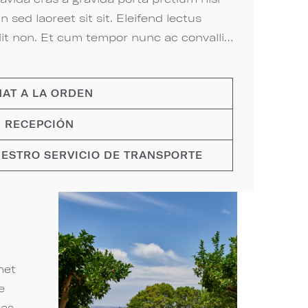
n sed laoreet sit sit. Eleifend lectus
it non. Et cum tempor nunc ac convallis
tus sapien risus. Hendrerit arcu at
AT A LA ORDEN
dum eleifend condimentum quam tellus
ui etiam dolor sed imperdiet consequat.
RECEPCIÓN​​​​​​​
urus eu mollis ultrices nisi.
TRO SERVICIO DE TRANSPORTE​​​​​​​
met
e
tas