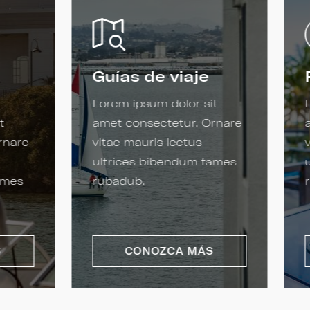
Guías de viaje
Lorem ipsum dolor sit
t
amet consectetur. Ornare
rnare
vitae mauris lectus
ultrices bibendum fames
ames
rubadub.
S
CONOZCA MÁS