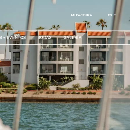
ES
MI FACTURA
S + EVENTOS
BODAS
GALERÍA