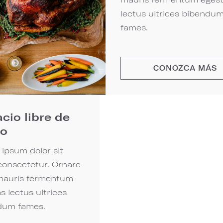
lectus ultrices bibendu
fames.
CONOZCA MÁS
cio libre de
o
ipsum dolor sit
onsectetur. Ornare
 mauris fermentum
s lectus ultrices
dum fames.