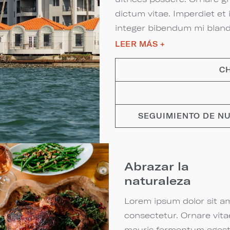
dictum vitae. Imperdiet et i
integer bibendum mi bland
consequat.
LEER MÁS
+
Nullam integer dui nisi lec
CH
facilisis maecenas. Biben
aenean aenean est. Proin d
Eu enim odio massa ligula. P
SEGUIMIENTO DE NUES
Abrazar la
naturaleza
Lorem ipsum dolor sit a
consectetur. Ornare vita
mauris fermentum eges