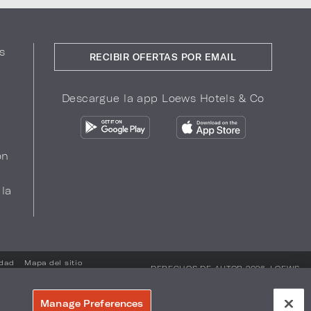
s
RECIBIR OFERTAS POR EMAIL
Descargue la app Loews Hotels & Co
ón
 la
idad
Mapa del sitio
DERECHOS DE AUTOR 2026.
LOEWS
HOTELS & CO
Manage Preferences