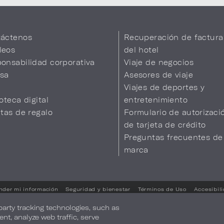
áctenos
Recuperación de factura
leos
del hotel
onsabilidad corporativa
Viaje de negocios
sa
Asesores de viaje
Viajes de deportes y
ioteca digital
entretenimiento
etas de regalo
Formulario de autorizaci
de tarjeta de crédito
Preguntas frecuentes de
marca
nder mi información
Seguridad y bienestar
Términos de Uso
Accesibil
Sus opciones de privacidad
-party tracking technologies, such as
ent, analyze web traffic, serve