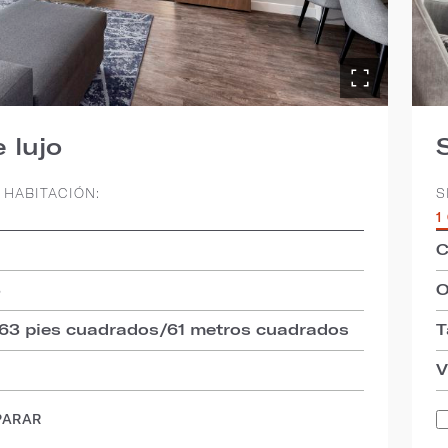
 lujo
 HABITACIÓN:
S
1
C
3
O
663 pies cuadrados/61 metros cuadrados
T
d
V
PARAR