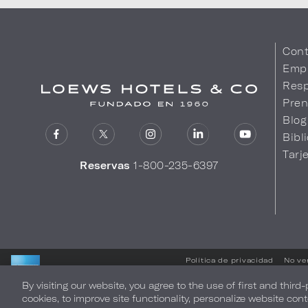
Cont
Emp
Resp
Pren
Blog
Bibl
Tarj
Reservas
1-800-235-6397
Política de privacidad
No ve
By visiting our website, you agree to the use of first and third
LOEWS HOTELS & CO
cookies, to improve site functionality, personalize website cont
LE DA UNA CORDIAL BIENVENIDA