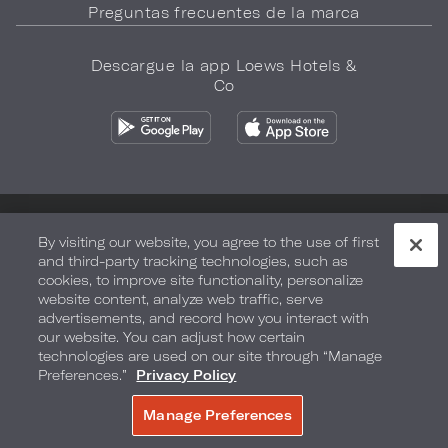
Preguntas frecuentes de la marca
Descargue la app Loews Hotels &
Co
Política de privacidad
No vender mi información
By visiting our website, you agree to the use of first
and third-party tracking technologies, such as
Seguridad y bienestar
Términos de Uso
Accesibilidad
cookies, to improve site functionality, personalize
website content, analyze web traffic, serve
Mapa del sitio
Sus opciones de privacidad
advertisements, and record how you interact with
our website. You can adjust how certain
DERECHOS DE AUTOR 2026.
LOEWS HOTELS & CO
technologies are used on our site through “Manage
Preferences.”
Privacy Policy
Manage Preferences