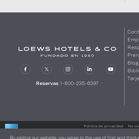
Cont
Emp
Resp
Pren
Blog
Bibl
Tarj
Reservas
1-800-235-6397
Política de privacidad
No ve
By visiting our website, you agree to the use of first and third