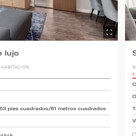
 lujo
 HABITACIÓN:
S
1
C
3
O
663 pies cuadrados/61 metros cuadrados
T
d
V
PARAR