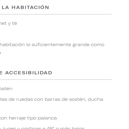
 LA HABITACIÓN
et y té
 habitación lo suficientemente grande como
p
E ACCESIBILIDAD
ostén
las de ruedas con barras de sostén, ducha
con herraje tipo palanca
 luces y cortinas a 48" o más bajos