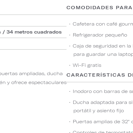
COMODIDADES PARA
Cafetera con café gourm
s / 34 metros cuadrados
Refrigerador pequeño
Caja de seguridad en la
para guardar una lapto
Wi-Fi gratis
 puertas ampliadas, ducha
CARACTERÍSTICAS D
tén y ofrece espectaculares
Inodoro con barras de s
Ducha adaptada para sil
portátil y asiento fijo
Puertas amplias de 32" 
Controles de termostato,