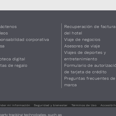
áctenos
Recuperación de factura
leos
del hotel
onsabilidad corporativa
Viaje de negocios
sa
Asesores de viaje
Viajes de deportes y
ioteca digital
entretenimiento
etas de regalo
Formulario de autorizaci
de tarjeta de crédito
Preguntas frecuentes de
marca
nder mi información
Seguridad y bienestar
Términos de Uso
Accesibil
Sus opciones de privacidad
-party tracking technologies, such as