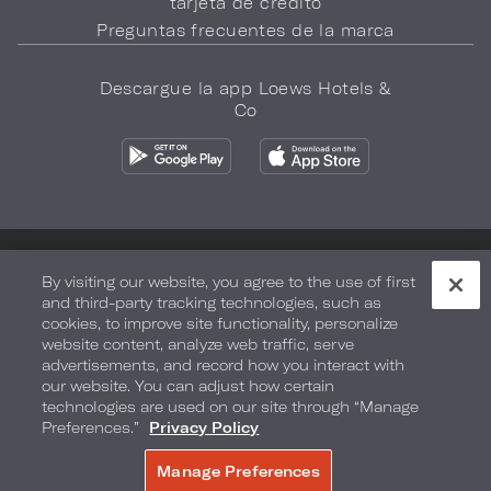
tarjeta de crédito
Preguntas frecuentes de la marca
Descargue la app Loews Hotels &
Co
Política de privacidad
No vender mi información
By visiting our website, you agree to the use of first
and third-party tracking technologies, such as
Seguridad y bienestar
Términos de Uso
Accesibilidad
cookies, to improve site functionality, personalize
website content, analyze web traffic, serve
Mapa del sitio
Sus opciones de privacidad
advertisements, and record how you interact with
our website. You can adjust how certain
DERECHOS DE AUTOR 2026.
LOEWS HOTELS & CO
technologies are used on our site through “Manage
Preferences.”
Privacy Policy
Manage Preferences