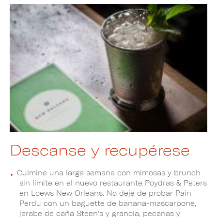
Descanse y recupérese
Culmine una larga semana con mimosas y brunch
sin límite en el nuevo restaurante Poydras & Peters
en Loews New Orleans. No deje de probar Pain
Perdu con un baguette de banana-mascarpone,
jarabe de caña Steen's y granola, pecanas y