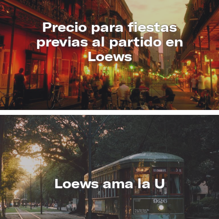
Precio para fiestas
previas al partido en
Loews
CONOZCA
MÁS
Loews ama la U
CONOZCA
MÁS