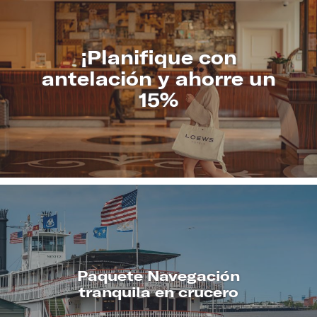
¡Planifique con
antelación y ahorre un
15%
CONOZCA
MÁS
Paquete Navegación
tranquila en crucero
CONOZCA