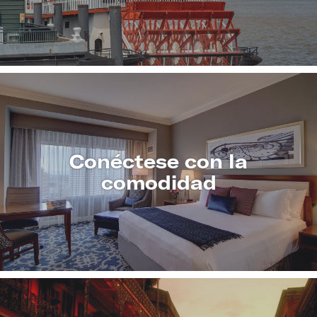
MÁS
Conéctese con la
comodidad
CONOZCA
MÁS