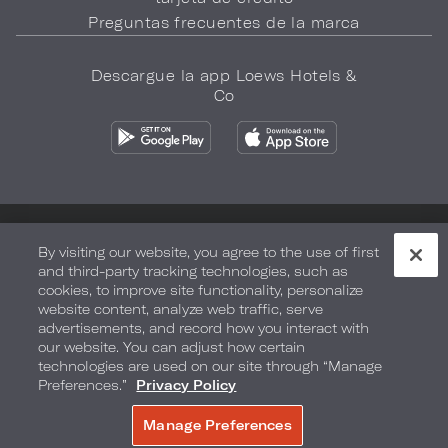
Preguntas frecuentes de la marca
Descargue la app Loews Hotels &
Co
Política de privacidad
No vender mi información
By visiting our website, you agree to the use of first
and third-party tracking technologies, such as
Seguridad y bienestar
Términos de Uso
Accesibilidad
cookies, to improve site functionality, personalize
website content, analyze web traffic, serve
Mapa del sitio
Sus opciones de privacidad
advertisements, and record how you interact with
our website. You can adjust how certain
DERECHOS DE AUTOR 2026.
LOEWS HOTELS & CO
technologies are used on our site through “Manage
Preferences.”
Privacy Policy
Manage Preferences