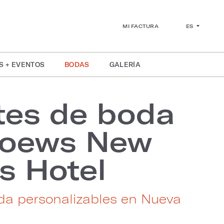
ES
MI FACTURA
S + EVENTOS
BODAS
GALERÍA
tes de boda
Loews New
s Hotel
da personalizables en Nueva