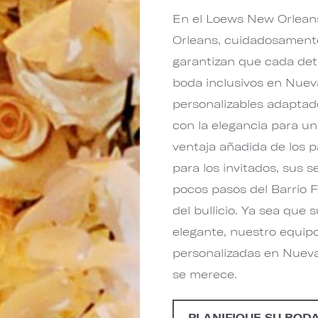
En el Loews New Orlean
Orleans, cuidadosamente 
garantizan que cada deta
boda inclusivos en Nue
personalizables adapta
con la elegancia para u
ventaja añadida de los 
para los invitados, sus 
pocos pasos del Barrio F
del bullicio. Ya sea que
elegante, nuestro equipo
personalizadas en Nueva 
se merece.
PLANIFIQUE SU BOD